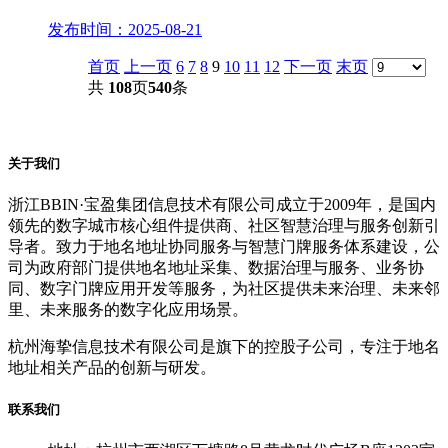
发布时间：2025-08-21
首页
上一页
6
7
8
9
10
11
12
下一页
末页
共
108
页
540
条
关于我们
浙江BBIN·宝盈集团信息技术有限公司成立于2009年，是国内
领先的数字城市核心组件提供商、社区智慧治理与服务创新引
导者。致力于地名地址协同服务与智慧门牌服务体系建设，公
司为政府部门提供地名地址采集、数据治理与服务、业务协
同、数字门牌应用开发等服务，为社区提供未来治理、未来邻
里、未来服务的数字化应用场景。
杭州海挚信息技术有限公司是旗下的控股子公司，专注于地名
地址相关产品的创新与研发。
联系我们